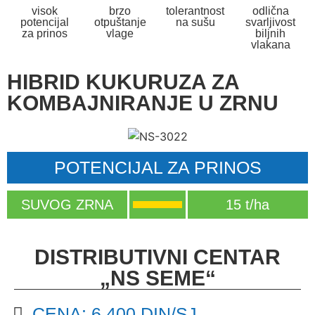
visok
brzo
tolerantnost
odlična
potencijal
otpuštanje
na sušu
svarljivost
za prinos
vlage
biljnih
vlakana
HIBRID KUKURUZA ZA
KOMBAJNIRANJE U ZRNU
POTENCIJAL ZA PRINOS
SUVOG ZRNA
15 t/ha
DISTRIBUTIVNI CENTAR
„NS SEME“
CENA: 6.400 DIN/SJ