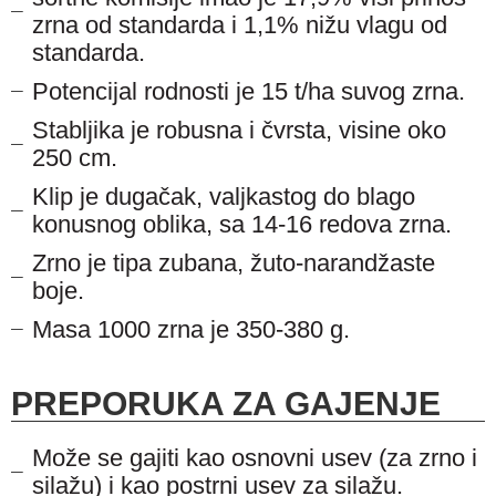
zrna od standarda i 1,1% nižu vlagu od
standarda.
Potencijal rodnosti je 15 t/ha suvog zrna.
Stabljika je robusna i čvrsta, visine oko
250 cm.
Klip je dugačak, valjkastog do blago
konusnog oblika, sa 14-16 redova zrna.
Zrno je tipa zubana, žuto-narandžaste
boje.
Masa 1000 zrna je 350-380 g.
PREPORUKA ZA GAJENJE
Može se gajiti kao osnovni usev (za zrno i
silažu) i kao postrni usev za silažu.