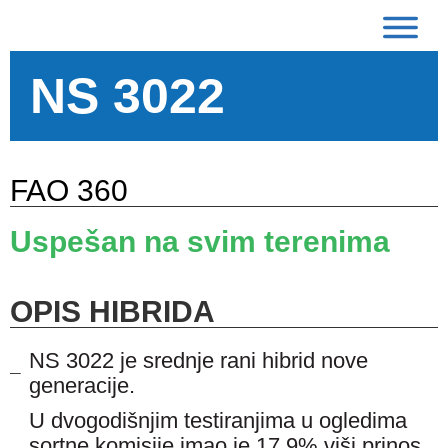
NS 3022
FAO 360
Uspešan na svim terenima
OPIS HIBRIDA
NS 3022 je srednje rani hibrid nove
generacije.
U dvogodišnjim testiranjima u ogledima
sortne komisije imao je 17,9% viši prinos