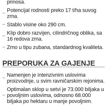
prinosa.
Potencijal rodnosti preko 17 t/ha suvog
zrna.
Stablo visine oko 290 cm.
Klip dobro razvijen, cilindričnog oblika, sa
16 redova zrna.
Zrno u tipu zubana, standardnog kvaliteta.
PREPORUKA ZA GAJENJE
Namenjen je intenzivnim uslovima
proizvodnje, u svim ravničarskim rejonima.
Optimalan sklop u setvi je 73.000 bilјaka u
povolјnim uslovima, odnosno 68.000
bilјaka po hektaru u manje povolјnim.