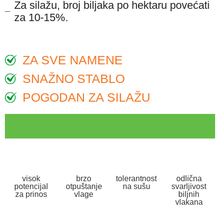
Za silažu, broj biljaka po hektaru povećati
za 10-15%.
ZA SVE NAMENE
SNAŽNO STABLO
POGODAN ZA SILAŽU
visok
brzo
tolerantnost
odlična
potencijal
otpuštanje
na sušu
svarljivost
za prinos
vlage
biljnih
vlakana