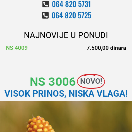
064 820 5731
064 820 5725
NAJNOVIJE U PONUDI
NS 4009
7.500,00 dinara
NS 3006
NOVO!
VISOK PRINOS, NISKA VLAGA!