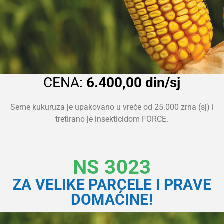
CENA:
6.400,00 din/sj
Seme kukuruza je upakovano u vreće od 25.000 zrna (sj) i
tretirano je insekticidom FORCE.
NS 3023
ZA VELIKE PARCELE I PRAVE
DOMAĆINE!