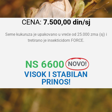
CENA:
7.500,00 din/sj
Seme kukuruza je upakovano u vreće od 25.000 zrna (sj) i
tretirano je insekticidom FORCE.
NS 6600
NOVO!
VISOK I STABILAN
PRINOS!