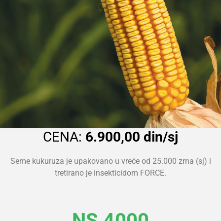
CENA:
6.900,00 din/sj
Seme kukuruza je upakovano u vreće od 25.000 zrna (sj) i
tretirano je insekticidom FORCE.
NS 4000