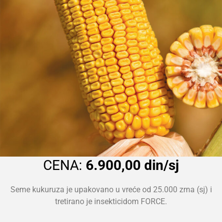
CENA:
6.900,00 din/sj
Seme kukuruza je upakovano u vreće od 25.000 zrna (sj) i
tretirano je insekticidom FORCE.