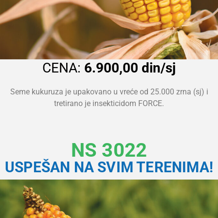
CENA:
6.900,00 din/sj
Seme kukuruza je upakovano u vreće od 25.000 zrna (sj) i
tretirano je insekticidom FORCE.
NS 3022
USPEŠAN NA SVIM TERENIMA!