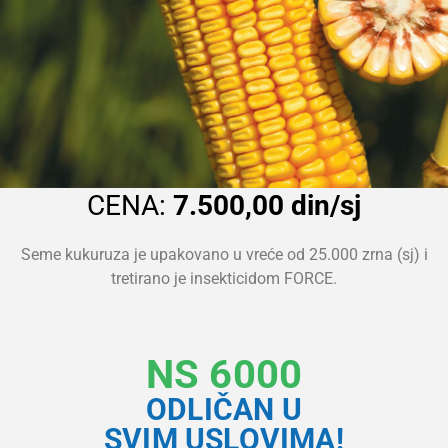
CENA:
7.500,00 din/sj
Seme kukuruza je upakovano u vreće od 25.000 zrna (sj) i
tretirano je insekticidom FORCE.
NS 6000
ODLIČAN U
SVIM USLOVIMA!