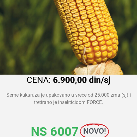
CENA:
6.900,00 din/sj
Seme kukuruza je upakovano u vreće od 25.000 zrna (sj) i
tretirano je insekticidom FORCE.
NS 6007
NOVO!