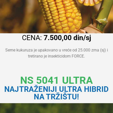
CENA:
7.500,00 din/sj
Seme kukuruza je upakovano u vreće od 25.000 zrna (sj) i
tretirano je insekticidom FORCE.
NS 5041 ULTRA
NAJTRAŽENIJI ULTRA HIBRID
NA TRŽIŠTU!