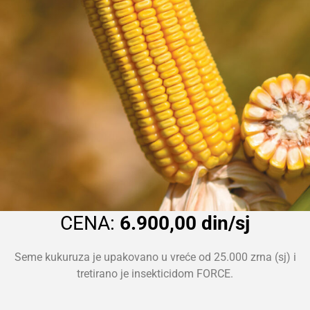
CENA:
6.900,00 din/sj
Seme kukuruza je upakovano u vreće od 25.000 zrna (sj) i
tretirano je insekticidom FORCE.