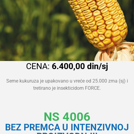
CENA:
6.400,00 din/sj
Seme kukuruza je upakovano u vreće od 25.000 zrna (sj) i
tretirano je insekticidom FORCE.
NS 4006
BEZ PREMCA U INTENZIVNOJ