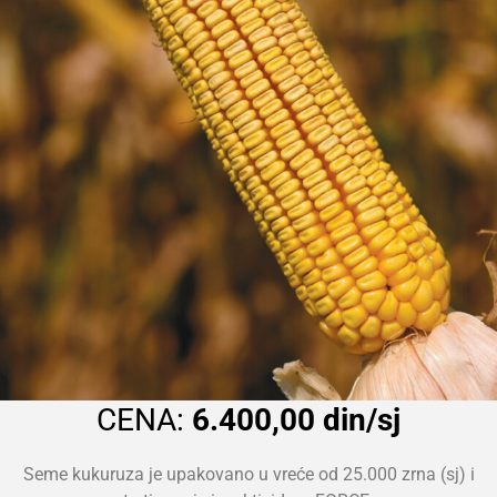
CENA:
6.400,00 din/sj
Seme kukuruza je upakovano u vreće od 25.000 zrna (sj) i