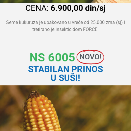
CENA:
6.900,00 din/sj
Seme kukuruza je upakovano u vreće od 25.000 zrna (sj) i
tretirano je insekticidom FORCE.
NS 6005
NOVO!
STABILAN PRINOS
U SUŠI!