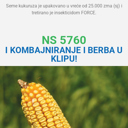
Seme kukuruza je upakovano u vreće od 25.000 zrna (sj) i
tretirano je insekticidom FORCE.
NS 5760
I KOMBAJNIRANJE I BERBA U
KLIPU!